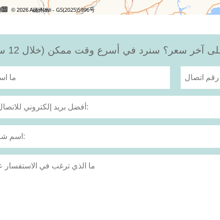
 آخر سعر؟ سنرد في أسرع وقت ممكن (خلال 12 ساعة)