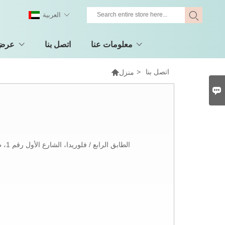
العربية
معلومات عنا
اتصل بنا
عرض 
اتصل بنا
>

منزل

الطا