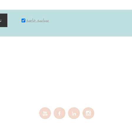
سياسة خاصة
ت



