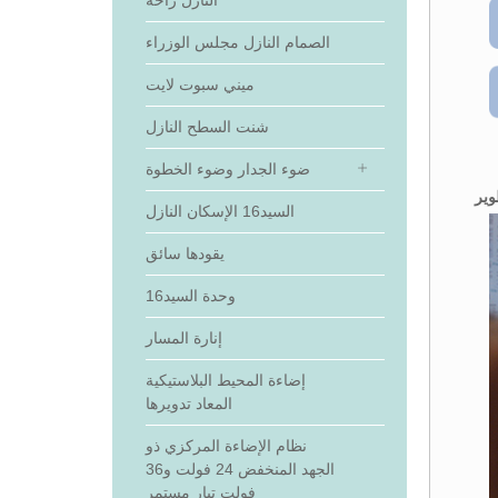
النازل راحة
الصمام النازل مجلس الوزراء
ميني سبوت لايت
شنت السطح النازل
ضوء الجدار وضوء الخطوة
وير
السيد16 الإسكان النازل
يقودها سائق
وحدة السيد16
إنارة المسار
إضاءة المحيط البلاستيكية
المعاد تدويرها
نظام الإضاءة المركزي ذو
الجهد المنخفض 24 فولت و36
فولت تيار مستمر