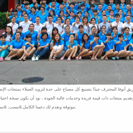
اءة لأكثر من 18 عامًا ، يقوم فريق أنوفا المحترف جيدًا بتصنيع كل مصباح على حدة لتزويد العملاء بمنتجات الإ
تقديم منتجات ذات قيمة فريدة وخدمات عالية الجودة ، نود أن نكون نسخة احتيا
موثوقة ونقدم لك دعمنا الكامل.&نبسب; &نبسب;