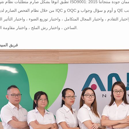
تطبق أنوفا بشكل صارم متطلبات نظام شهادة ISO9001: 2015 وتؤمن دائمًا أن الجودة تحدد ارتفاع المؤسسة. يتم ضمان جودة
من خلال نظام الفحص الصارم لدينا لـ IQC و OQC و أوم و سؤال وجواب و QE بموجب PDCA و AQL معيار أخذ العينات ومعد
تبار التقادم ، واختبار المجال المتكامل ، واختبار توزيع الضوء ، واختبار التأثير الب
الساخن ، واختبار رش الملح ، واختبار مقاومة الماء.
فريق المبي