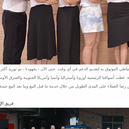
ياطي الموثوق به لتقديم الدعم في أي وقت. حتى الآن ، بجهودنا ، تم توريد أكثر
المية. غطت أسواقنا الرئيسية أوروبا وأستراليا وآسيا وأمريكا الجنوبية والشرق الأو
فريق الإن