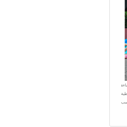
ضاءة
طية