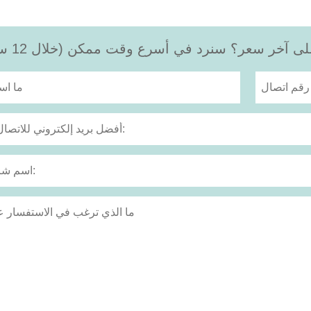
 آخر سعر؟ سنرد في أسرع وقت ممكن (خلال 12 ساعة)