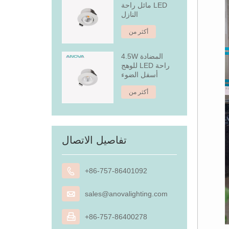
مائل راحة LED
النازل
أكثر من
4.5W المضادة
للوهج LED راحة
أسفل الضوء
أكثر من
تفاصيل الاتصال

+86-757-86401092

sales@anovalighting.com

+86-757-86400278