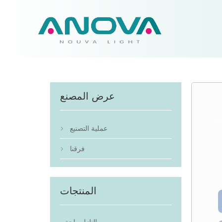
عرض المصنع
عملية التصنيع

فرقنا

المنتجات