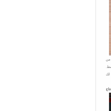
 من
سط.
تاج