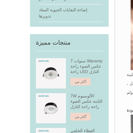
إضاءة النفايات الحيوية المعاد
تدويرها
منتجات مميزة
7 سنوات Waranty
عكس الضوء راحة
راحة LED النازل
بية
أكثر من
ل مستقل ،
7W الألومنيوم
الثابتة عكس الضوء
راحة راحة النازل
ودة
أكثر من
الغطاء الخلفي