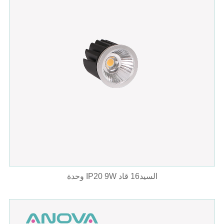
وحدة IP20 9W السيد16 قاد