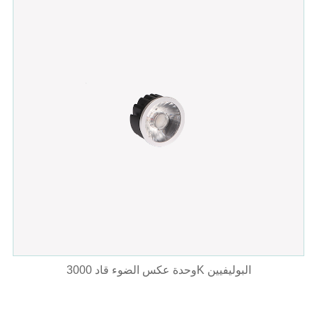
وحدة عكس الضوء قاد 3000K البوليفيين