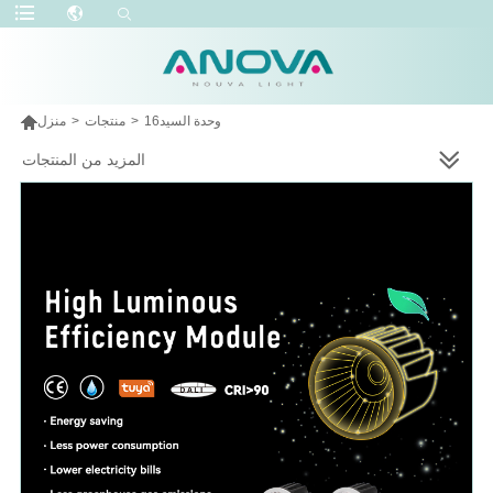

وحدة السيد16
>
منتجات
>
منزل
المزيد من المنتجات