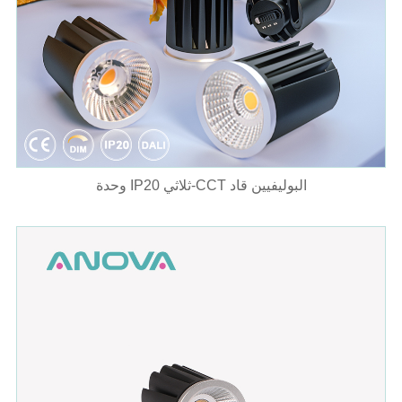
وحدة IP20 ثلاثي-CCT البوليفيين قاد