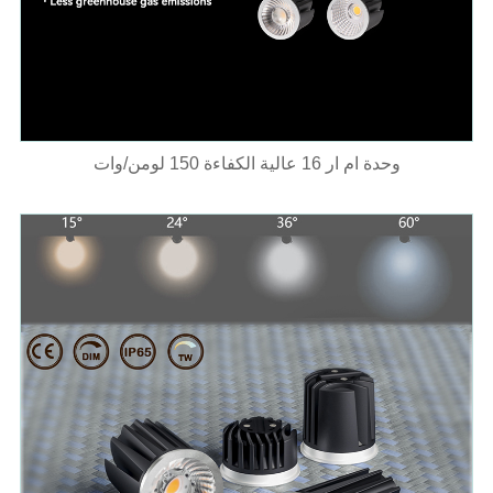
وحدة ام ار 16 عالية الكفاءة 150 لومن/وات