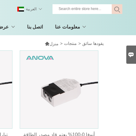
العربية
معلومات عنا
اتصل بنا
عرض 
يقودها سائق
>
منتجات
>

منزل

أنوفا 0-100% يعتم قاد مصدر الطاقة
تيار