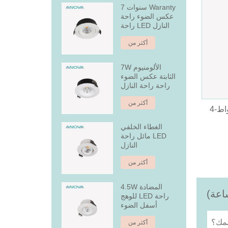
7 سنوات Waranty
عكس الضوء راحة
راحة LED النازل
أكثر من
7W الألومنيوم
الثابتة عكس الضوء
راحة راحة النازل
أكثر من
4-تيارات قادرة على تشغيل 15 واط
الغطاء الخلفي
مائل راحة LED
النازل
أكثر من
4.5W المضادة
للوهج LED راحة
أسفل الضوء
أكثر من