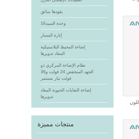
يقودها سائق
وحدة السيد16
إنارة المسار
إضاءة المحيط البلاستيكية
المعاد تدويرها
نظام الإضاءة المركزي ذو
الجهد المنخفض 24 فولت و36
فولت تيار مستمر
إضاءة النفايات الحيوية المعاد
تدويرها
لون
منتجات مميزة