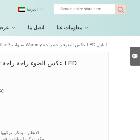
العربية
معلومات عنا
اتصل بنا
عرض 
7 سنوات Waranty عكس الضوء راحة راحة LED النازل
>
ال

5C
● الانظار ، يمكن تركيبها 
● يمكن تركيبها مباشرة في 