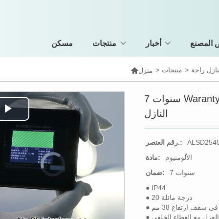
المصنع
أخبار
منتجات
مسكن
نازل راحة
>
منتجات
>

منزل
7 سنوات Waranty عكس الضوء راحة راحة LED
النازل
Play
Video
ALSD254
رقم العنصر.:
الألومنيوم
مادة:
Video
Player
is
7 سنوات
ضمان:
loading.
● IP44
● 20 درجة مائلة
في سقف ارتفاع 38 مم
العزل مع الغطاء الخلفي