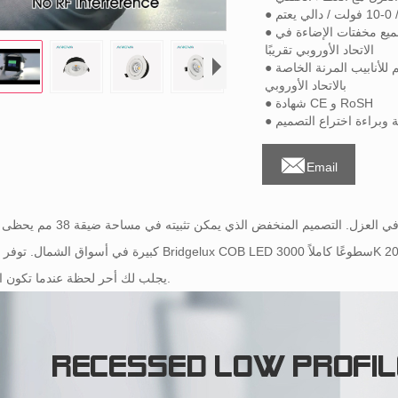
تم
● خالي من الوميض ، 0-100٪ خافت ، مناسب لجميع مخفتات الإضاءة في
الاتحاد الأوروبي تقريبًا
● صندوق تشغيل خالي من البراغي بفتحات 16 مم للأنابيب المرنة الخاصة
بالاتحاد الأوروبي
● شهادة CE و RoSH
عة وبراءة اختراع التصميم

Email
يمكن تركيب هذا المصباح النازل المائل المائل مباشرة في العزل. التصميم المنخفض 
كبيرة في أسواق الشمال. توفر شريحة Bridgelux COB LED سطوعًا كاملاً 3000K إلى أكثر دفئًا في 2000K مثل ش
يجلب لك أحر لحظة عندما تكون استيقظ.