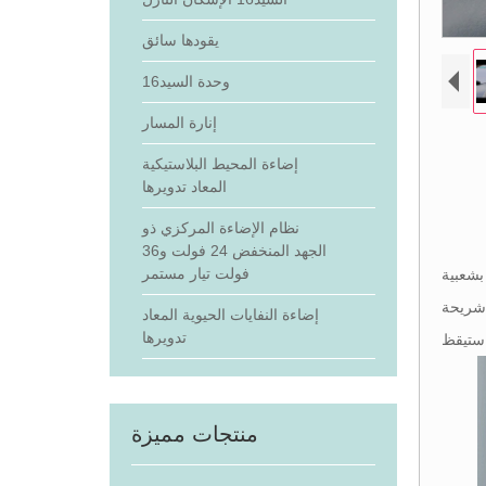
يقودها سائق
وحدة السيد16
إنارة المسار
إضاءة المحيط البلاستيكية
المعاد تدويرها
نظام الإضاءة المركزي ذو
الجهد المنخفض 24 فولت و36
فولت تيار مستمر
الذي يمكن تثبيته في مساحة ضيقة 38 مم يحظى بشعبية
مس الصباح الباكر ، مما
إضاءة النفايات الحيوية المعاد
تدويرها
منتجات مميزة