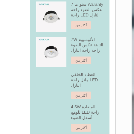
7 سنوات Waranty
عكس الضوء راحة
راحة LED النازل
أكثر من
7W الألومنيوم
الثابتة عكس الضوء
راحة راحة النازل
أكثر من
الغطاء الخلفي
مائل راحة LED
النازل
أكثر من
4.5W المضادة
للوهج LED راحة
أسفل الضوء
أكثر من