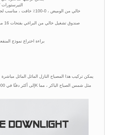
● التيرستورات / 0-10 فولت / دالي يع
● براءة اختراع نموذج المنف