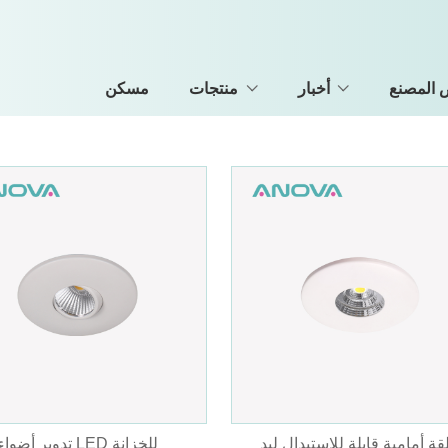
المصنع
أخبار
منتجات
مسكن
قة أمامية قابلة للاستبدال ليد
تدوير أضواء LED للخزانة