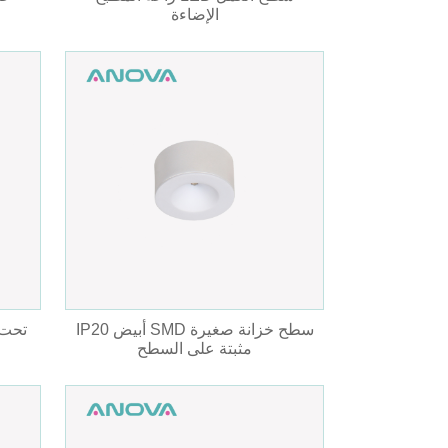
الإضاءة
م
IP20 أبيض SMD سطح خزانة صغيرة
تحت 
مثبتة على السطح