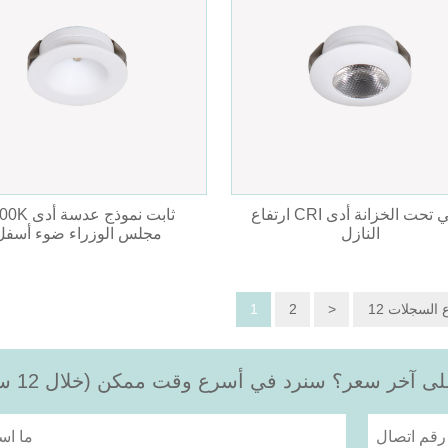
ارتفاع CRI ميني تحت الخزانة أدى
3000K ثابت نموذج
النازل
مجلس الوزراء ضوء أسفل
وع السجلات
>
2
1
 آخر سعر؟ سنرد في أسرع وقت ممكن (خلال 12 ساعة)