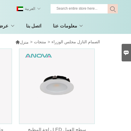
العربية
معلومات عنا
اتصل بنا
عرض 
الصمام النازل مجلس الوزراء
>
منتجات
>

منزل

راحة المطبخ LED سطح العمل
حل