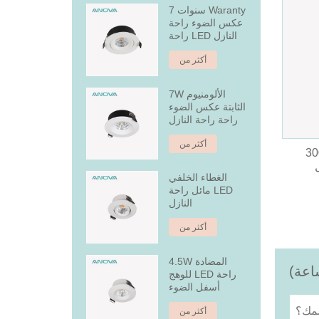
7 سنوات Waranty
عكس الضوء راحة
راحة LED النازل
أكثر من
7W الألومنيوم
الثابتة عكس الضوء
راحة راحة النازل
أكثر من
 عدسة أدى
الغطاء الخلفي
مائل راحة LED
النازل
أكثر من
4.5W المضادة
للوهج LED راحة
أسفل الضوء
أكثر من