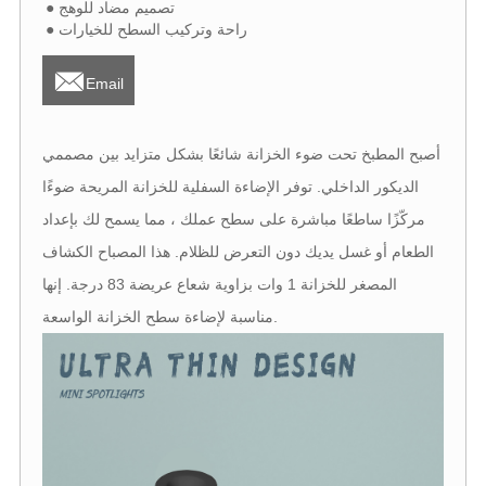
● تصميم مضاد للوهج
● راحة وتركيب السطح للخيارات

Email
أصبح المطبخ تحت ضوء الخزانة شائعًا بشكل متزايد بين مصممي
الديكور الداخلي. توفر الإضاءة السفلية للخزانة المريحة ضوءًا
مركّزًا ساطعًا مباشرة على سطح عملك ، مما يسمح لك بإعداد
الطعام أو غسل يديك دون التعرض للظلام. هذا المصباح الكشاف
المصغر للخزانة 1 وات بزاوية شعاع عريضة 83 درجة. إنها
مناسبة لإضاءة سطح الخزانة الواسعة.