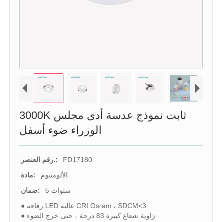
3000K ثابت نموذج عدسة أدى مجلس
الوزراء ضوء أسفل
FD17180
رقم العنصر.:
الألومنيوم
مادة:
5 سنوات
ضمان:
● رقاقة LED عالية CRI Osram ، SDCM<3
● زاوية شعاع كبيرة 83 درجة ، حتى خرج الضوء