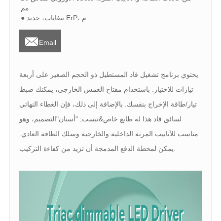
مم
● بنفايات، جديد ErP، م

Email
يحتوي برنامج تشغيل قاد المستطيل ذو الحجم الصغير على أربعة
تيارات للاختيار. باستخدام مفتاح الغمس الخارجي، يمكنك ضبط
تيار/طاقة الإخراج بنفسك. بالإضافة إلى ذلك، فإن الغطاء النهائي
لسائق قاد هذا له طابع خاص&نبسب; "أسنان"التصميم، وهو
مناسب للأنابيب المرنة الداخلية والخارجية وسلك الطاقة العادي.
يمكن لمحطة الدفع المدمجة أن تزيد من كفاءة التركيب.