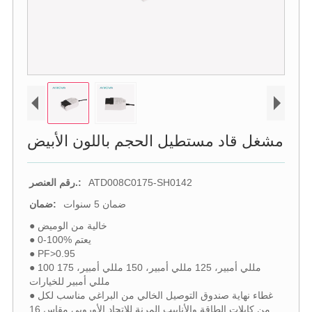
مشغل قاد مستطيل الحجم باللون الأبيض
ATD008C0175-SH0142
رقم العنصر.:
ضمان 5 سنوات
ضمان:
● خالية من الوميض
● 0-100% يعتم
● PF>0.95
● 100 مللي أمبير، 125 مللي أمبير، 150 مللي أمبير، 175
مللي أمبير للخيارات
● غطاء نهاية صندوق التوصيل الخالي من البراغي مناسب لكل
من كابلات الطاقة والأنابيب المرنة للاتحاد الأوروبي مقاس 16