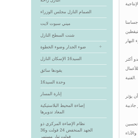
النازل راحة
الصمام النازل مجلس الوزراء
جسامنا
ميني سبوت لايت
تيقظين
شنت السطح النازل
ضوء الجدار وضوء الخطوة
السيد16 الإسكان النازل
و أكثر
للأعمال
يقودها سائق
الفنية.
وحدة السيد16
إنارة المسار
جع المتسوقين على البقاء،
إضاءة المحيط البلاستيكية
المعاد تدويرها
نظام الإضاءة المركزي ذو
في البيئات ذات الإضاءة
الجهد المنخفض 24 فولت و36
فولت تيار مستمر