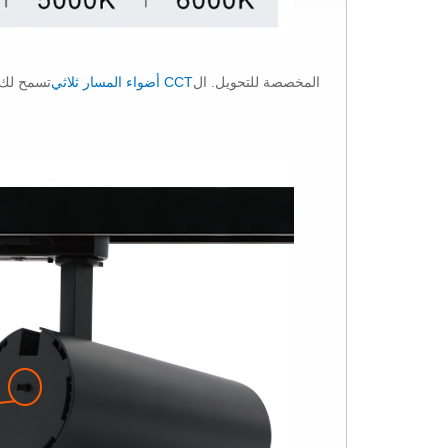
أضواء المسار: 2700K / 4000K / 6000K أو غيرها من 3CCT المخصصة للتحويل. ال
أضواء المسار ثلاثي CCT
تسمح لك ب