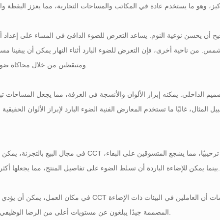
ح أن يحسن نوعية النوم. يساعد التعرض للضوء الدافئ في المساء على إعداد أ
س. من ناحية أخرى، فإن التعرض للضوء البارد أثناء النهار يمكن أن يبقينا مس
ومتيقظين من خلال محاكاة ضوء النهار.
صميم الداخلي. يمكنه إبراز الألوان والأنسجة في الغرفة، مما يجعل المساحات تبد
ل المثال، غالبًا ما تستخدم المعارض الفنية الضوء البارد لإبراز الألوان الحقيقية 
في مجال البيع بالتجزئة، يمكن أن يؤثر CCT الصحيح على سلوك العملاء. تخلق الإضاءة الدافئة جوًا ترحيبيًا، مما يش
ن للإضاءة الباردة أن تسلط الضوء على تفاصيل المنتج، مما يجعلها أكثر جاذبية.
في مكان العمل، يمكن أن يؤدي تحسين CCT إلى تعزيز إنتاجية الموظفين ورضاهم. لقد وجدت الدراسات أن العاملين 
المصممة جيدًا يبلغون عن مستويات أعلى من الرضا الوظيفي والأداء.