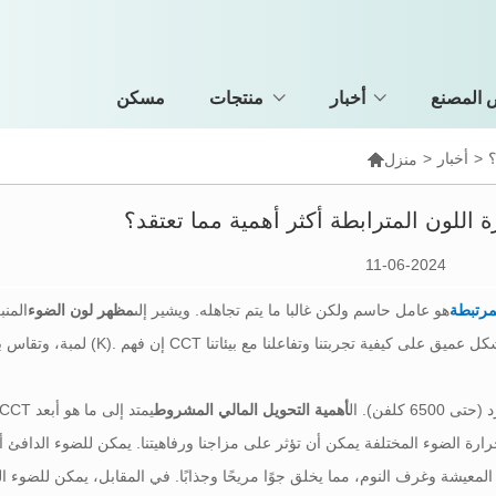
المصنع
أخبار
منتجات
مسكن
؟
>
أخبار
>

منزل
ة اللون المترابطة أكثر أهمية مما تعتقد؟
11-06-2024
هو عامل حاسم ولكن غالبا ما يتم تجاهله. ويشير إلى
مظهر لون الضوء
المنب
أهمية التحويل المالي المشروط
يمتد إلى ما هو أبعد
رة الضوء المختلفة يمكن أن تؤثر على مزاجنا ورفاهيتنا. يمكن للضوء الدافئ أ
المعيشة وغرف النوم، مما يخلق جوًا مريحًا وجذابًا. في المقابل، يمكن للضوء الب