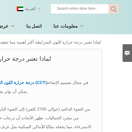
العربية
معلومات عنا
اتصل بنا
عرض 
لماذا تعتبر درجة حرارة اللون المترابطة أكثر أهمية مما تعتقد

لماذا تعتبر درجة حرار
في مجال تصميم الإضاءة
درجة حرارة اللون المرتبطة (CCT)
لمبة، وتقاس بالكلفن (K). إن فهم CCT يمكن أن يؤثر بشكل عميق على كيفية تجربتنا وتفاعلنا مع بيئاتنا.
يتراوح CCT من الضوء الدافئ (حوالي 2700 كلفن) إلى الضوء البارد (حتى 6500 كلفن). ال
من مجرد الجماليات. تظهر الأبحاث أن درجات حرا
الاسترخاء، مما يجعله مثاليًا للأماكن السكنية مثل غرف 