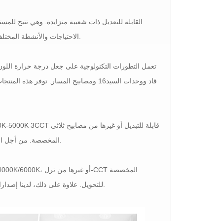
الاحتياجات والأنشطة المختلفة. تعتبر هذه الأنظمة مفيدة بشكل خاص في المنازل، حيث تختلف الأنشطة بشكل كبير.
تعمل التطورات التكنولوجية على جعل درجة حرارة اللون 
ويمكن أيضًا تصنيعها من بلاستيك المحيط المعاد تدويره.
CCT المخصصة. من أجل ا
للتحويل. علاوة على ذلك، لدينا إصدارات بيضاء تشبه الشمس وقابلة للضبط لتلبية احتياجاتك من درجة حرارة اللون المرتبطة.