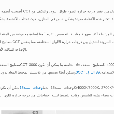
أصبحت أنظمة الإضاءة CCT القابلة للتعديل ذات شعبية متزايدة. وهي تتيح للمستخدمين تغيير 
المرتبطة أكثر سهولة وقابلية للتخصيص. تقدم أنوفا إضاءة مجموعة من المنتج
الإضاءة المثالية لأي مكان.
لاستدامة،
3CCT قاد النازل
وحدات السيد16: لدينا
وحدات السيد16