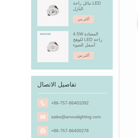
مائل راحة LED
النازل
أكثر من
4.5W المضادة
للوهج LED راحة
أسفل الضوء
أكثر من
تفاصيل الاتصال

+86-757-86401092

sales@anovalighting.com

+86-757-86400278