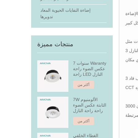
إضاءة النفايات الحيوية المعاد
درجة حرارة الضوء طوال اليوم، والتكيف مع
تدويرها
ات مثل
منتجات مميزة
مصابيح النازل 3CCT قاد ووحدات السيد16 ومصابيح المسار. توفر هذه المنتجات المرونة للتبديل بين درجات حرارة الألوان المختلفة، مما يضمن
7 سنوات Waranty
عكس الضوء راحة
راحة LED النازل
مصابيح السقف قاد 3CCT: مصابيح السقف قاد الخاصة بنا يمكن أن تكون 3000K-4000K-5000K 3CCT قابلة للتبديل أو غيرها من مصابيح ثلاثي
أكثر من
7W الألومنيوم
الثابتة عكس الضوء
يمكن أن يكون 3000K/4000K/5000K، 2700K/4000K/6000K، أو غيرها من ترل-CCT المخصصة
راحة راحة النازل
أكثر من
الغطاء الخلفي