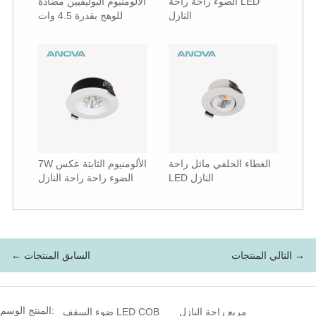
الضوء راحة راحة LED
الألومنيوم البوليفيين مضادة
النازل
للوهج بقدرة 4.5 وات
الغطاء الخلفي مائل راحة
7W الألومنيوم الثابتة عكس
LED النازل
الضوء راحة راحة النازل
التالي المنتجات →
← السابق المنتجات
المنتج الوسم:
مربع راحة النازل
ضوء السقف LED COB