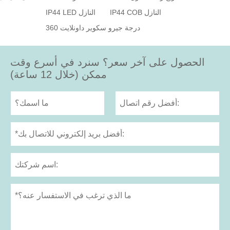
IP44 COB النازل
IP44 LED النازل
360 درجة جيرو سكوير داونلايت
الحصول على آخر سعر؟ سنرد في أسرع وقت
ممكن (خلال 12 ساعة)