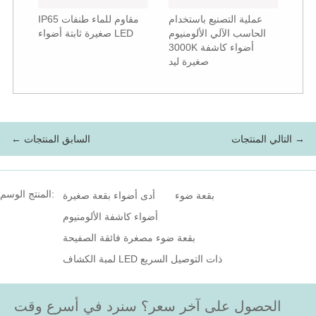
عملية التصنيع باستخدام
IP65 مقاوم للماء طنفات
الحاسب الآلي الألومنيوم
صغيرة ثابتة أضواء LED
3000K أضواء كاشفة
صغيرة ليد
التالي المنتجات →
← السابق المنتجات
المنتج الوسم:
بقعة ضوء
أدى أضواء بقعة صغيرة
أضواء كاشفة الألومنيوم
بقعة ضوء مصغرة فائقة الصفيحة
لمبة الكشاف LED ذات التوصيل السريع
الحصول على آخر سعر؟ سنرد في أسرع وقت