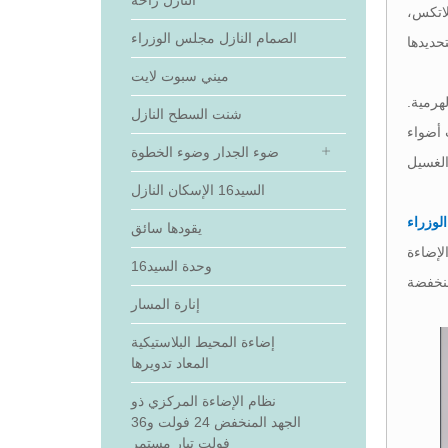
النازل راحة
لاتكس،
الصمام النازل مجلس الوزراء
ميني سبوت لايت
هرمية.
شنت السطح النازل
 أضواء
ضوء الجدار وضوء الخطوة
السيد16 الإسكان النازل
وزراء
يقودها سائق
لإضاءة
وحدة السيد16
إنارة المسار
إضاءة المحيط البلاستيكية
المعاد تدويرها
نظام الإضاءة المركزي ذو
الجهد المنخفض 24 فولت و36
فولت تيار مستمر