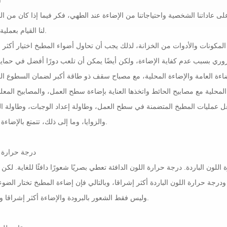
 عاداتنا الشخصية واحتياجاتنا من الإضاءة عند الطهي، فكر فيما إذا كان من ا
لنا القيام بعملية الطهي.
لمكونات والأدوات من الخزانة، لذلك يجب أن تحاول أضواء المطبخ اختيار أكثر 
ءة العامة والإضاءة المحلية، مع مصباح سقف ذو طاقة أكبر لضمان السطوع الع
المحلية مع مصابيح الحائط واتخذها العناية بإضاءة سطح العمل، والمصابيح المعل
جعل عمليات المطبخ المتضمنة في سطح العمل، وطاولة إعداد الوجبات، وطاولة ا
والزوايا، وما إلى ذلك، تتمتع بالإضاءة الكافية.
- درجة حرارة 
ون الباردة. درجة حرارة اللون الدافئة تعطي بصريًا شعورًا دافئًا للغاية. لكن 
رجة حرارة اللون الباردة أكثر إشراقا، وبالتالي فإن إضاءة المطبخ تختار الضوء ا
وليس فقط الشعور بالبرودة والإضاءة أكثر إشراقا وواضحة.