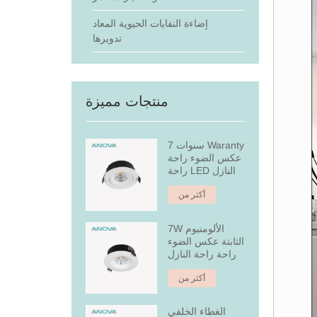
إضاءة النفايات الحيوية المعاد
تدويرها
منتجات مميزة
7 سنوات Waranty
عكس الضوء راحة
راحة LED النازل
أكثر من
7W الألومنيوم
الثابتة عكس الضوء
راحة راحة النازل
أكثر من
الغطاء الخلفي