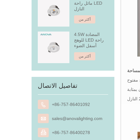
مائل راحة LED
النازل
أكثر من
4.5W المضادة
للوهج LED راحة
أسفل الضوء
أكثر من
لمساحة
مفتوح
تفاصيل الاتصال
بمثابة

+86-757-86401092

sales@anovalighting.com

+86-757-86400278