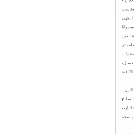
لمناسب
سطوعًا
ام، ثم
قة ذات
لغسيل،
اللون
المطبخ
لبارد،