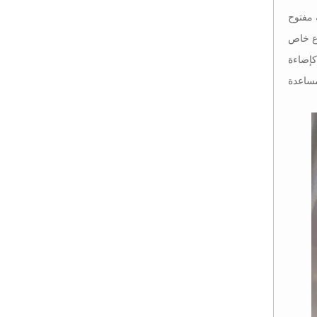
مفتوح
وع خاص
كإضاءة