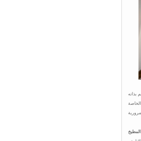
 بذاته
الخاصة
المطبخ
 الانارة