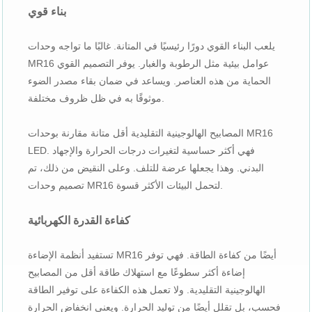
بناء قوي
يلعب البناء القوي دورًا رئيسيًا في المتانة. غالبًا ما تواجه وحدات
MR16 عوامل بيئية مثل الرطوبة والغبار. يوفر التصميم القوي
الحماية من هذه العناصر. ويساعد في ضمان بقاء مصدر الضوء
موثوقًا به في ظل ظروف مختلفة.
المصابيح الهالوجينية التقليدية أقل متانة مقارنة بوحدات MR16
LED. فهي أكثر حساسية لتغيرات درجات الحرارة والإجهاد
البدني. وهذا يجعلها عرضة للتلف. وعلى النقيض من ذلك، تم
تصميم وحدات MR16 لتحمل البيئات الأكثر قسوة.
كفاءة القدرة الكهربائية
تستفيد أنظمة الإضاءة MR16 أيضًا من كفاءة الطاقة. فهي توفر
إضاءة أكثر سطوعًا مع استهلاك طاقة أقل من المصابيح
الهالوجينية التقليدية. ولا تعمل هذه الكفاءة على توفير الطاقة
فحسب، بل تقلل أيضًا من توليد الحرارة. ويعني انخفاض الحرارة