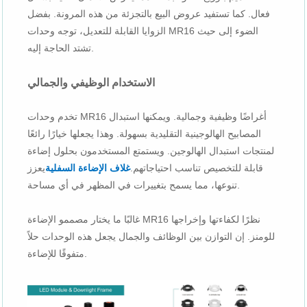
فعال. كما تستفيد عروض البيع بالتجزئة من هذه المرونة. بفضل
الزوايا القابلة للتعديل، توجه وحدات MR16 الضوء إلى حيث
تشتد الحاجة إليه.
الاستخدام الوظيفي والجمالي
تخدم وحدات MR16 أغراضًا وظيفية وجمالية. ويمكنها استبدال
المصابيح الهالوجينية التقليدية بسهولة. وهذا يجعلها خيارًا رائعًا
لمنتجات استبدال الهالوجين. ويستمتع المستخدمون بحلول إضاءة
قابلة للتخصيص تناسب احتياجاتهم.
غلاف الإضاءة السفلية
يعزز
تنوعها، مما يسمح بتغييرات في المظهر في أي مساحة.
غالبًا ما يختار مصممو الإضاءة MR16 نظرًا لكفاءتها وإخراجها
للومنز. إن التوازن بين الوظائف والجمال يجعل هذه الوحدات حلاً
متفوقًا للإضاءة.