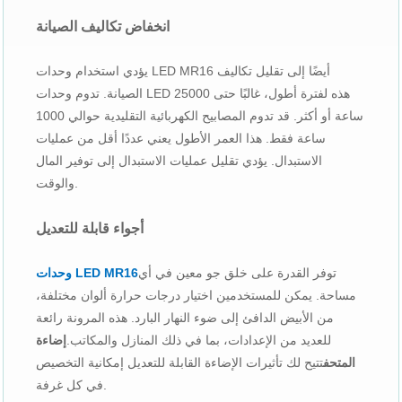
انخفاض تكاليف الصيانة
يؤدي استخدام وحدات LED MR16 أيضًا إلى تقليل تكاليف
الصيانة. تدوم وحدات LED هذه لفترة أطول، غالبًا حتى 25000
ساعة أو أكثر. قد تدوم المصابيح الكهربائية التقليدية حوالي 1000
ساعة فقط. هذا العمر الأطول يعني عددًا أقل من عمليات
الاستبدال. يؤدي تقليل عمليات الاستبدال إلى توفير المال
والوقت.
أجواء قابلة للتعديل
توفر القدرة على خلق جو معين في أي
وحدات LED MR16
مساحة. يمكن للمستخدمين اختيار درجات حرارة ألوان مختلفة،
من الأبيض الدافئ إلى ضوء النهار البارد. هذه المرونة رائعة
للعديد من الإعدادات، بما في ذلك المنازل والمكاتب.
إضاءة
المتحف
تتيح لك تأثيرات الإضاءة القابلة للتعديل إمكانية التخصيص
في كل غرفة.