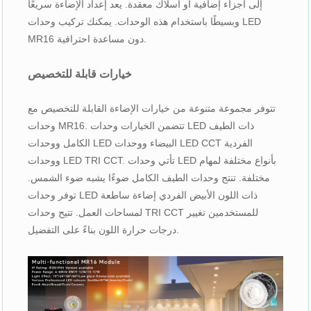
إلى أجزاء إضافية أو أسلاك معقدة. يعد إعداد الإضاءة سريعًا
وبسيطًا باستخدام هذه الوحدات. يمكنك تركيب وحدات LED
MR16 دون مساعدة احترافية.
خيارات قابلة للتخصيص
تتوفر مجموعة متنوعة من خيارات الإضاءة القابلة للتخصيص مع
وحدات MR16. تتضمن الخيارات وحدات LED ذات الطيف
الكامل ووحدات LED البيضاء ووحدات LED CCT الفردية
ووحدات LED TRI CCT. تأتي وحدات LED بأنواع مختلفة لمهام
مختلفة. تنتج وحدات الطيف الكامل ضوءًا يشبه ضوء الشمس.
توفر وحدات LED ذات اللون الأبيض الفردي إضاءة ساطعة
لمساحات العمل. تتيح وحدات TRI CCT للمستخدمين تغيير
درجات حرارة اللون بناءً على التفضيل.