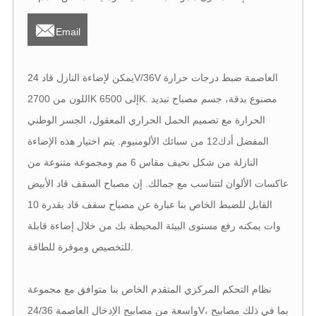

Email
يمكن لإضاءة النازل قاد 24V/36V العاصمة ضبط درجات حرارة
اللون من 2700K إلى 6500K. مصنوع بدقة، جسم مصباح تبديد
الحرارة مع تصميم الحمل الحراري المعقول، الجسر الوطني
المفضل أدك12 من سبائك الألومنيوم. يتم اختيار هذه الإضاءة
النازلة من شكل نحيف مقاس 6 مم ومجموعة متنوعة من
عاكسات الألوان لتتناسب مع جمالك. إن مصباح السقف قاد الأبيض
القابل للضبط الخاص بنا عبارة عن مصباح سقف قاد بقدرة 10
وات يمكنه رفع مستوى البيئة المحيطة بك من خلال إضاءة قابلة
للتخصيص وموفرة للطاقة.
نظام التحكم المركزي المتقدم الخاص بنا متوافق مع مجموعة
واسعة من مصابيح الإدخال العاصمة 24/36V، بما في ذلك مصابيح