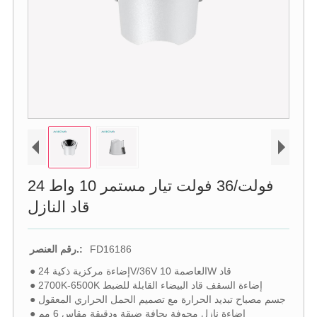
24 فولت/36 فولت تيار مستمر 10 واط
قاد النازل
FD16186
رقم العنصر.:
● إضاءة مركزية ذكية 24V/36V العاصمة 10W قاد
● 2700K-6500K إضاءة السقف قاد البيضاء القابلة للضبط
● جسم مصباح تبديد الحرارة مع تصميم الحمل الحراري المعقول
● إضاءة نازل مجوفة بحافة ضيقة ودقيقة مقاس 6 مم