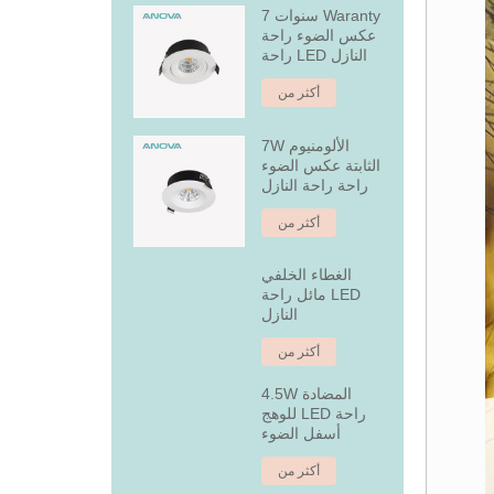
7 سنوات Waranty
عكس الضوء راحة
راحة LED النازل
أكثر من
7W الألومنيوم
الثابتة عكس الضوء
راحة راحة النازل
أكثر من
الغطاء الخلفي
مائل راحة LED
النازل
أكثر من
4.5W المضادة
للوهج LED راحة
أسفل الضوء
أكثر من