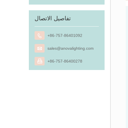
تفاصيل الاتصال

+86-757-86401092

sales@anovalighting.com

+86-757-86400278