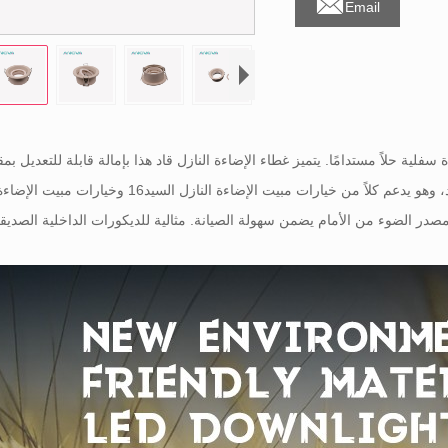

Email
درجة. متوفر بألوان الحبوب والأبيض والأسود، وهو يدعم كلاً من خيارات مبيت الإضاءة النازل السيد16 وخي