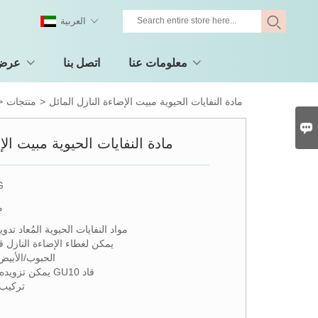
العربية
معلومات عنا
اتصل بنا
عرض 
مادة النفايات الحيوية مبيت الإضاءة النازل المائل
>
منتجات
>

مادة النفايات الحيوية مبيت الإ
G
م
● مواد النفايات الحيوية المُعاد تدو
● يمكن لغطاء الإضاءة النازل قاد ا
● الحبوب/الأبي
● يمكن تزويده بوحدة السيد16 ومصباح GU10 قاد
● تركي