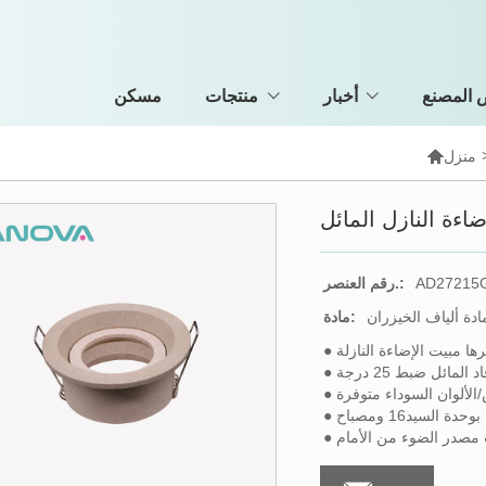
المصنع
أخبار
منتجات
مسكن

منزل
ضاءة النازل المائل
AD27215
رقم العنصر.:
ادة ألياف الخيزران
مادة:
يرها مبيت الإضاءة النازلة
لمائل ضبط 25 درجة
ض/الألوان السوداء متوفرة
ب مصدر الضوء من الأمام