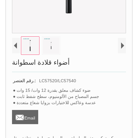
أضواء قلادة اسطوانة
LC57520/LC57540
رقم العنصر.:
● ضوء كشاف معلق بقدرة 12 وات/ 15 وات
● جسم المصباح من الألومنيوم، سطح شفط ثابت
● عدسة وعاكس للاختيارات بزوايا شعاع متعددة

Email