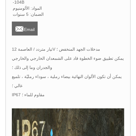
-104B
المواد: الألومنيوم
الضمان: 5 سنوات

Email
تيار متردد / العاصمة 12V مدخلات الجهد المنخفض ؛
يمكن تطبيق ضوء الخطوة قاد على الشمعدان الخارجي والخارجي
والجدران وما إلى ذلك ؛
يمكن أن تكون الألوان النهائية بيضاء رملية ، سوداء رمليّة ، تلميع
عالي ؛
IP67 مقاوم للماء ؛