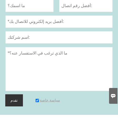

سياسة خاصة
تقدم