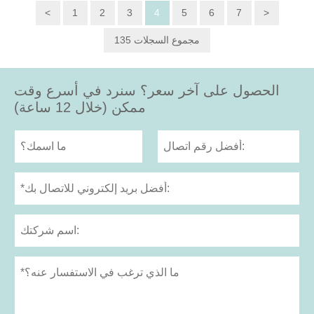
<
1
2
3
4
5
6
7
>
135 مجموع السجلات
الحصول على آخر سعر؟ سنرد في أسرع وقت
ممكن (خلال 12 ساعة)