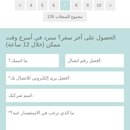
<
4
5
6
7
8
9
10
>
135 مجموع السجلات
الحصول على آخر سعر؟ سنرد في أسرع وقت
ممكن (خلال 12 ساعة)